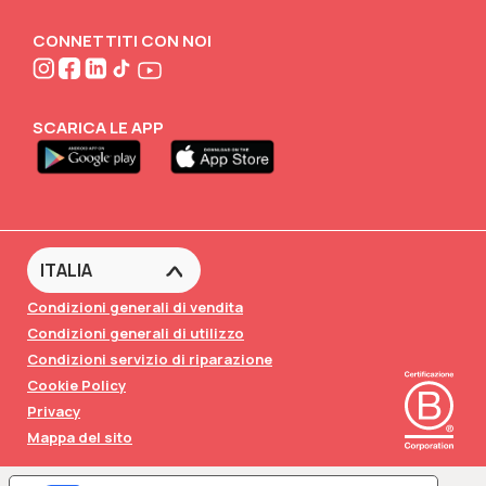
Scarica il catalogo
Scollegati
Attività creative
CONNETTITI CON NOI
FABA•BLOG
FABA•Club
SCARICA LE APP
Condizioni generali di vendita
Condizioni generali di utilizzo
Condizioni servizio di riparazione
Cookie Policy
Privacy
Mappa del sito