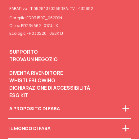
FABA
P.Iva: IT 05284370268
REA: TV - 432882
Corepile FR031597_062D1N
Citeo FR234662_01CUJX
Ecologic FR030220_052KTJ
SUPPORTO
TROVA UN NEGOZIO
DIVENTA RIVENDITORE
WHISTLEBLOWING
DICHIARAZIONE DI ACCESSIBILITÀ
ESG KIT
A PROPOSITO DI FABA
Chi siamo
IL MONDO DI FABA
La nostra mission
Faba in classe