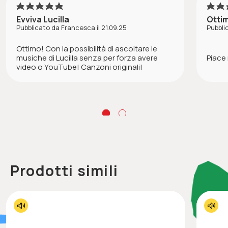
5
Evviva Lucilla
Otti
Pubblicato da Francesca il 21.09.25
Pubblic
Ottimo! Con la possibilità di ascoltare le
musiche di Lucilla senza per forza avere
Piace
video o YouTube! Canzoni originali!
Prodotti simili