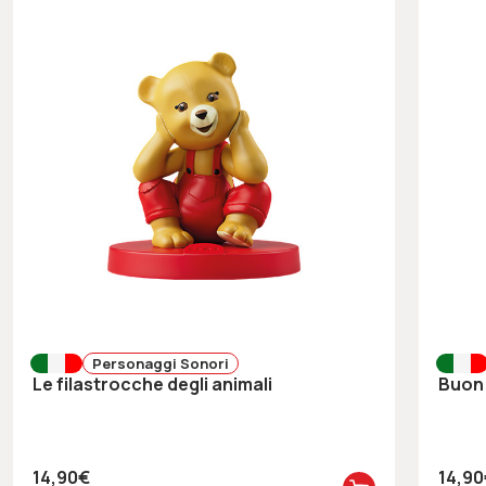
Personaggi Sonori
Le filastrocche degli animali
Buo
14,90€
14,9