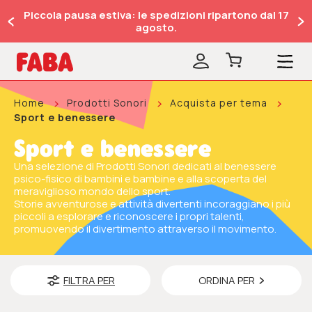
Piccola pausa estiva: le spedizioni ripartono dal 17
agosto.
Home
Prodotti Sonori
Acquista per tema
Sport e benessere
Sport e benessere
Una selezione di Prodotti Sonori dedicati al benessere
psico-fisico di bambini e bambine e alla scoperta del
meraviglioso mondo dello sport.
Storie avventurose e attività divertenti incoraggiano i più
piccoli a esplorare e riconoscere i propri talenti,
promuovendo il divertimento attraverso il movimento.
FILTRA PER
ORDINA PER