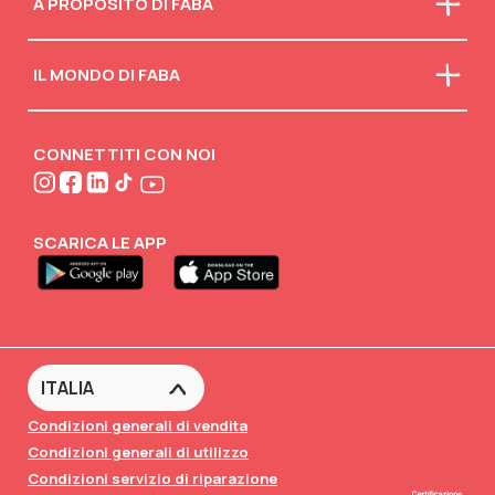
A PROPOSITO DI FABA
Chi siamo
IL MONDO DI FABA
La nostra mission
Faba in classe
Scarica il catalogo
Scollegati
Attività creative
CONNETTITI CON NOI
FABA•BLOG
FABA•Club
SCARICA LE APP
Condizioni generali di vendita
Condizioni generali di utilizzo
Condizioni servizio di riparazione