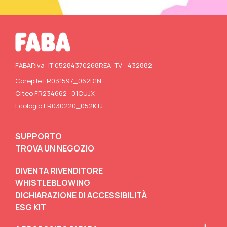
FABA
P.Iva: IT 05284370268
REA: TV - 432882
Corepile FR031597_062D1N
Citeo FR234662_01CUJX
Ecologic FR030220_052KTJ
SUPPORTO
TROVA UN NEGOZIO
DIVENTA RIVENDITORE
WHISTLEBLOWING
DICHIARAZIONE DI ACCESSIBILITÀ
ESG KIT