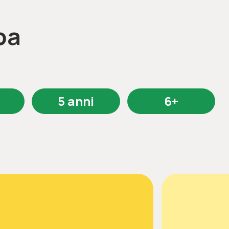
ba
5 anni
6+