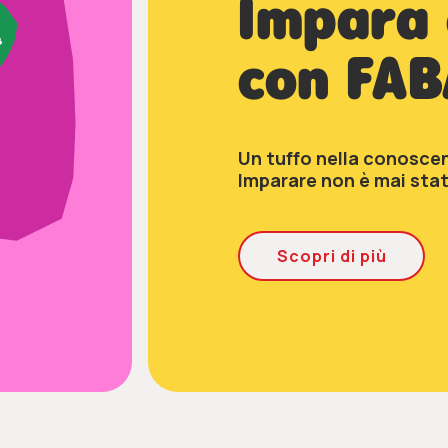
Sono ar
i
nuovi 
Scopri i nuovi set di a
Acquista ora