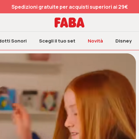
Piccola pausa estiva: le spedizioni ripartono dal 17 agosto
otti Sonori
Scegli il tuo set
Novità
Disney