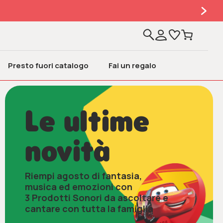
.
Presto fuori catalogo
Fai un regalo
Le ultime
novità
Riempi agosto di fantasia,
musica ed emozioni con
3 Prodotti Sonori da ascoltare e
cantare con tutta la famiglia