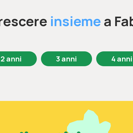
rescere
insieme
a Fa
2 anni
3 anni
4 anni