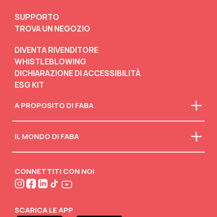
SUPPORTO
TROVA UN NEGOZIO
DIVENTA RIVENDITORE
WHISTLEBLOWING
DICHIARAZIONE DI ACCESSIBILITÀ
ESG KIT
A PROPOSITO DI FABA
Chi siamo
IL MONDO DI FABA
La nostra mission
Faba in classe
Scarica il catalogo
Scollegati
Attività creative
CONNETTITI CON NOI
FABA•BLOG
FABA•Club
SCARICA LE APP