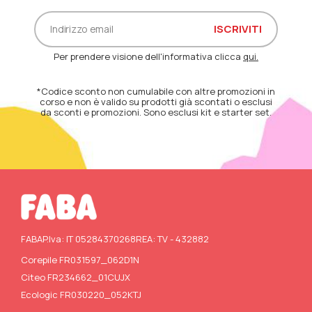
Per prendere visione dell'informativa clicca
qui.
*Codice sconto non cumulabile con altre promozioni in
corso e non è valido su prodotti già scontati o esclusi
da sconti e promozioni. Sono esclusi kit e starter set.
FABA
P.Iva: IT 05284370268
REA: TV - 432882
Corepile FR031597_062D1N
Citeo FR234662_01CUJX
Ecologic FR030220_052KTJ