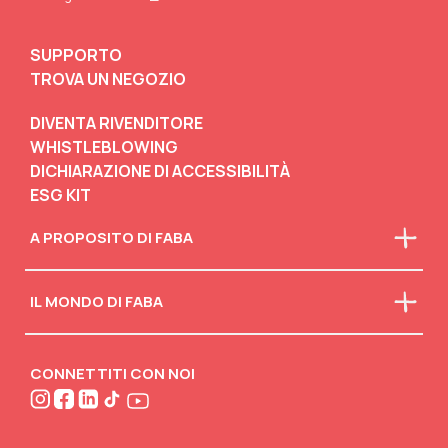
SUPPORTO
TROVA UN NEGOZIO
DIVENTA RIVENDITORE
WHISTLEBLOWING
DICHIARAZIONE DI ACCESSIBILITÀ
ESG KIT
A PROPOSITO DI FABA
Chi siamo
IL MONDO DI FABA
La nostra mission
Faba in classe
Scarica il catalogo
Scollegati
Attività creative
CONNETTITI CON NOI
FABA•BLOG
FABA•Club