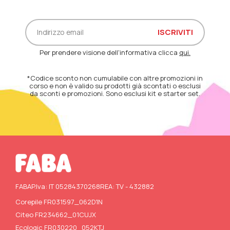
Per prendere visione dell'informativa clicca
qui.
*Codice sconto non cumulabile con altre promozioni in
corso e non è valido su prodotti già scontati o esclusi
da sconti e promozioni. Sono esclusi kit e starter set.
FABA
P.Iva: IT 05284370268
REA: TV - 432882
Corepile FR031597_062D1N
Citeo FR234662_01CUJX
Ecologic FR030220_052KTJ