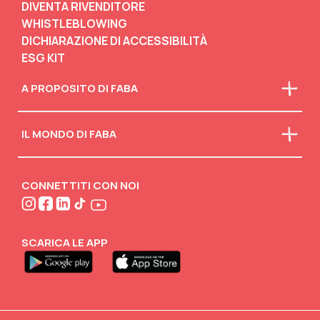
DIVENTA RIVENDITORE
WHISTLEBLOWING
DICHIARAZIONE DI ACCESSIBILITÀ
ESG KIT
A PROPOSITO DI FABA
Chi siamo
IL MONDO DI FABA
La nostra mission
Faba in classe
Scarica il catalogo
Scollegati
Attività creative
CONNETTITI CON NOI
FABA•BLOG
FABA•Club
SCARICA LE APP