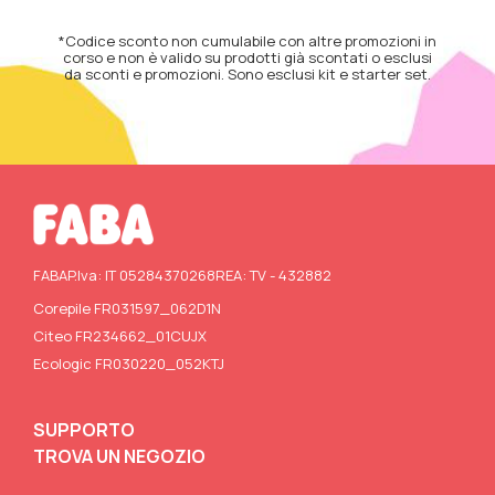
*Codice sconto non cumulabile con altre promozioni in
corso e non è valido su prodotti già scontati o esclusi
da sconti e promozioni. Sono esclusi kit e starter set.
FABA
P.Iva: IT 05284370268
REA: TV - 432882
Corepile FR031597_062D1N
Citeo FR234662_01CUJX
Ecologic FR030220_052KTJ
SUPPORTO
TROVA UN NEGOZIO