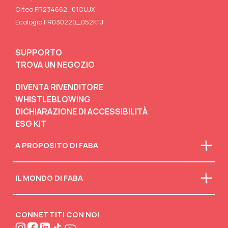
Citeo FR234662_01CUJX
Ecologic FR030220_052KTJ
SUPPORTO
TROVA UN NEGOZIO
DIVENTA RIVENDITORE
WHISTLEBLOWING
DICHIARAZIONE DI ACCESSIBILITÀ
ESG KIT
A PROPOSITO DI FABA
Chi siamo
IL MONDO DI FABA
La nostra mission
Faba in classe
Scarica il catalogo
Scollegati
Attività creative
CONNETTITI CON NOI
FABA•BLOG