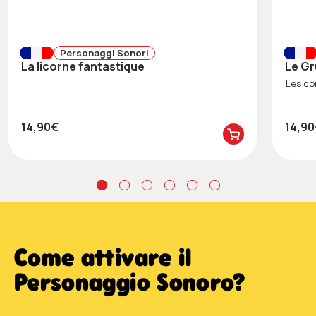
Personaggi Sonori
La licorne fantastique
Le G
Les co
14,90€
14,9
Come attivare il
Personaggio Sonoro?