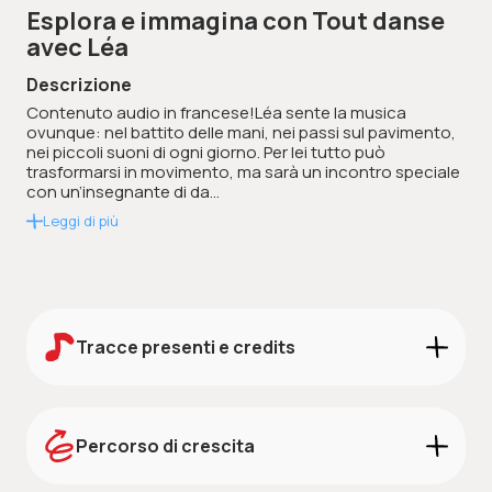
Esplora e immagina con Tout danse
avec Léa
Descrizione
Contenuto audio in francese!Léa sente la musica
ovunque: nel battito delle mani, nei passi sul pavimento,
nei piccoli suoni di ogni giorno. Per lei tutto può
trasformarsi in movimento, ma sarà un incontro speciale
con un’insegnante di da...
Leggi di più
Tracce presenti e credits
Credits:
Scarica i credits
Percorso di crescita
STORIE
La danse est partout