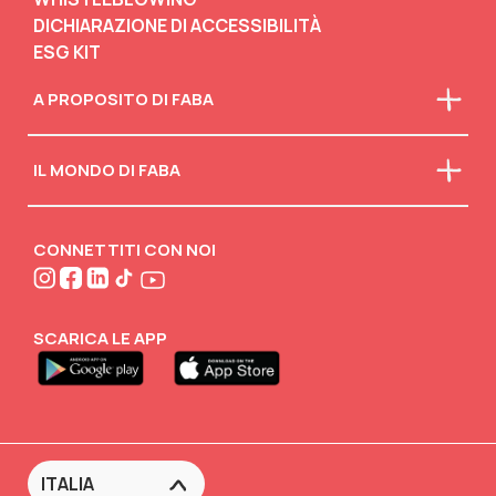
DICHIARAZIONE DI ACCESSIBILITÀ
ESG KIT
A PROPOSITO DI FABA
Chi siamo
IL MONDO DI FABA
La nostra mission
Faba in classe
Scarica il catalogo
Scollegati
Attività creative
CONNETTITI CON NOI
FABA•BLOG
FABA•Club
SCARICA LE APP