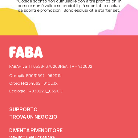
*Codice sconto non cumulabile con altre promozioni in
corso e non è valido su prodotti già scontati o esclusi
da sconti e promozioni. Sono esclusi kit e starter set.
FABA
P.Iva: IT 05284370268
REA: TV - 432882
Corepile FR031597_062D1N
Citeo FR234662_01CUJX
Ecologic FR030220_052KTJ
SUPPORTO
TROVA UN NEGOZIO
DIVENTA RIVENDITORE
WHISTLEBLOWING