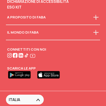
DICHIARAZIONE DI ACCESSIBILITÀ
ESG KIT
A PROPOSITO DI FABA
Chi siamo
IL MONDO DI FABA
La nostra mission
Faba in classe
Scarica il catalogo
Scollegati
Attività creative
CONNETTITI CON NOI
FABA•BLOG
FABA•Club
SCARICA LE APP