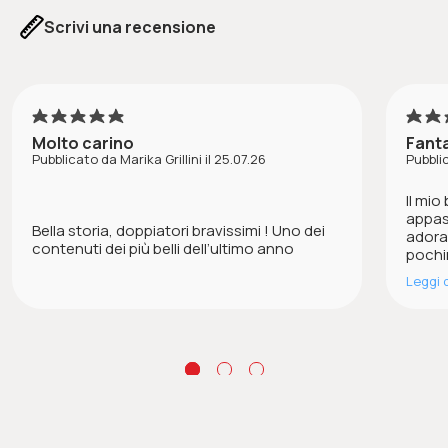
Scrivi una recensione
5
Molto carino
Fant
Pubblicato da Marika Grillini il 25.07.26
Pubbli
Il mio
appas
Bella storia, doppiatori bravissimi ! Uno dei
adora!
contenuti dei più belli dell’ultimo anno
pochin
Leggi d