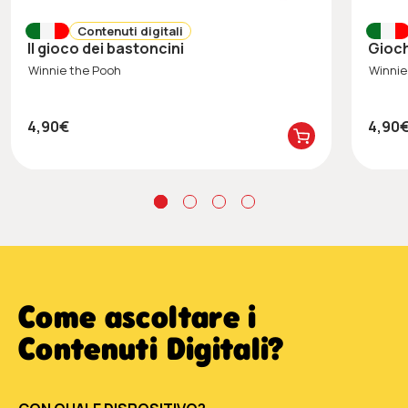
Contenuti digitali
Il gioco dei bastoncini
Gio
Winnie the Pooh
Winnie
4,90€
4,90
Come ascoltare i
Contenuti Digitali?