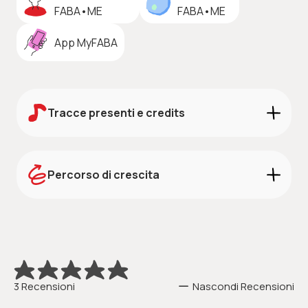
FABA•ME
FABA•ME
App MyFABA
Tracce presenti e credits
Credits:
Scarica i credits
Percorso di crescita
STORIE
Robin Hood con Topolino e Paperino
L'ascolto di questo contenuto audio supporta la
crescita nelle seguenti aree di sviluppo nella fascia
d'età 5-10 anni: comunicazione, pensiero e
apprendimento.
3 Recensioni
Nascondi Recensioni