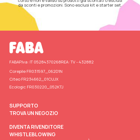
corso e non è valido su prodotti già scontati o esclusi
da sconti e promozioni. Sono esclusi kit e starter set.
FABA
P.Iva: IT 05284370268
REA: TV - 432882
Corepile FR031597_062D1N
Citeo FR234662_01CUJX
Ecologic FR030220_052KTJ
SUPPORTO
TROVA UN NEGOZIO
DIVENTA RIVENDITORE
WHISTLEBLOWING