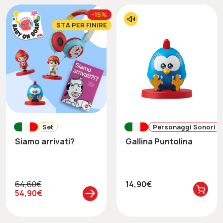
-15%
STA PER FINIRE
Set
Personaggi Sonori
Siamo arrivati?
Gallina Puntolina
64,60€
14,90€
54,90€