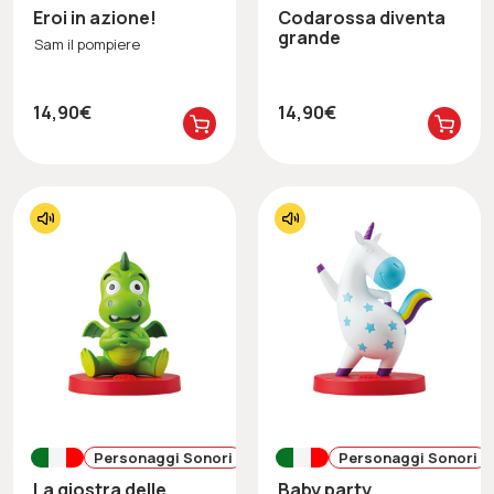
Eroi in azione!
Codarossa diventa
grande
Sam il pompiere
14,90€
14,90€
Personaggi Sonori
Personaggi Sonori
La giostra delle
Baby party