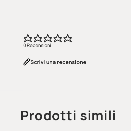
intrattenimento a tutte le età.
Allegria nell'aia
Il coniglio acquerello
Buona Pasqua
Il picnic della Pasqua
Ciao chi sei
0 Recensioni
Scrivi una recensione
Prodotti simili