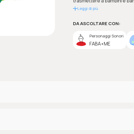
trasmettere a bambini e bamb
Leggi di più
DA ASCOLTARE CON:
Personaggi Sonori
FABA•ME
a nelle seguenti aree di sviluppo nella fascia d'età 1-3 anni: 