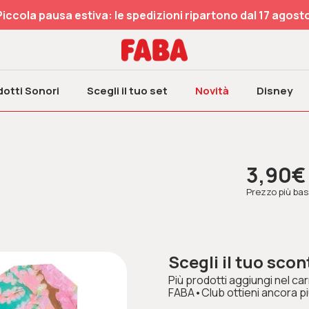
Piccola pausa estiva: le spedizioni ripartono dal 17 agosto
otti Sonori
Scegli il tuo set
Novità
Disney
3,90€
Prezzo più bass
Scegli il tuo scon
Più prodotti aggiungi nel carr
FABA•Club ottieni ancora pi