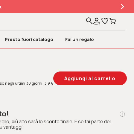
.
Presto fuori catalogo
Fai un regalo
o negli ultimi 30 giorni: 3.9 €
to!
ello, più alto sarà lo sconto finale. E se fai parte del
ù vantaggi!