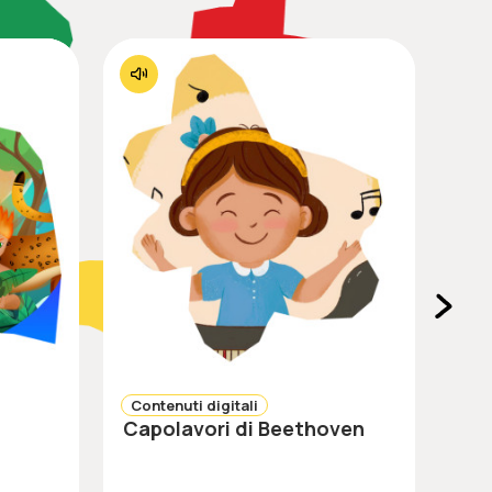
Contenuti digitali
Capolavori di Beethoven
Le
Sabr