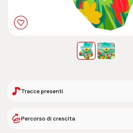
Tracce presenti
CANZONI
Percorso di crescita
È primavera
Primo giorno di primavera
L'ascolto di questo contenuto audio supporta la crescit