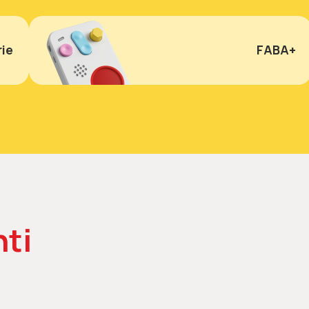
ie
FABA+
ti