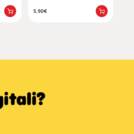
5,90€
4,9
itali?