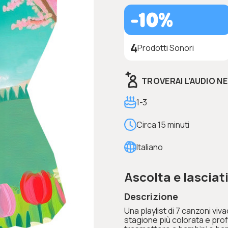
-10%
4
Prodotti Sonori
TROVERAI L’AUDIO N
1-3
Circa 15 minuti
Italiano
Ascolta e lasciat
Descrizione
Una playlist di 7 canzoni vi
stagione più colorata e pro