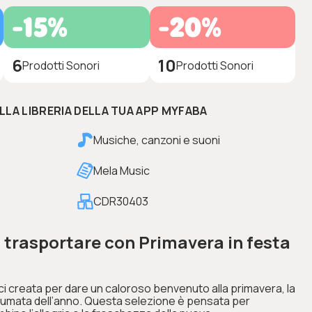
-15%
-20%
6
10
Prodotti Sonori
Prodotti Sonori
ELLA LIBRERIA DELLA TUA APP MYFABA
Musiche, canzoni e suoni
Mela Music
CDR30403
i trasportare con Primavera in festa
vaci creata per dare un caloroso benvenuto alla primavera, la
fumata dell’anno. Questa selezione è pensata per