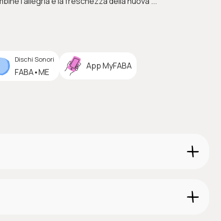
ine l’allegria e la freschezza della nuova ...
Dischi Sonori
App MyFABA
FABA•ME
comunicazione, creatività e apprendimento. È adatto come