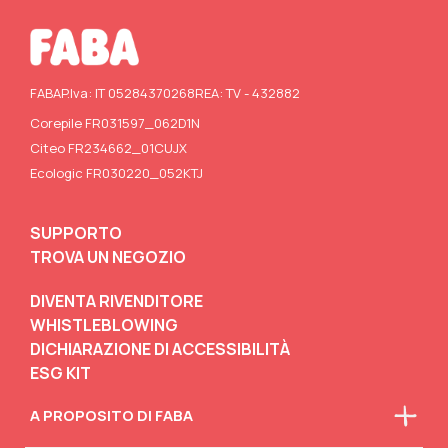
FABA
P.Iva: IT 05284370268
REA: TV - 432882
Corepile FR031597_062D1N
Citeo FR234662_01CUJX
Ecologic FR030220_052KTJ
SUPPORTO
TROVA UN NEGOZIO
DIVENTA RIVENDITORE
WHISTLEBLOWING
DICHIARAZIONE DI ACCESSIBILITÀ
ESG KIT
A PROPOSITO DI FABA