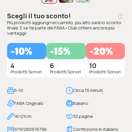
Scegli il tuo sconto!
Più prodotti aggiungi nel carrello, più alto sarà lo sconto
finale. E se fai parte del FABA•Club ottieni ancora più
vantaggi!
-10%
-15%
-20%
4
6
10
Prodotti Sonori
Prodotti Sonori
Prodotti Sonori
5-10
Circa 15 minuti
FABA Originals
Italiano
16×21cm
32 pagine
9791280976796
Confezione in italiano