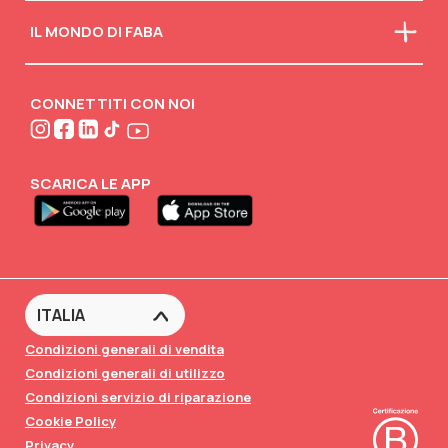
Chi siamo
IL MONDO DI FABA
La nostra mission
Faba in classe
Scarica il catalogo
Scollegati
Attività creative
CONNETTITI CON NOI
FABA•BLOG
FABA•Club
SCARICA LE APP
Condizioni generali di vendita
Condizioni generali di utilizzo
Condizioni servizio di riparazione
Cookie Policy
Privacy