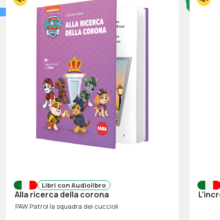
Libri con Audiolibro
Alla ricerca della corona
L'in
PAW Patrol la squadra dei cuccioli