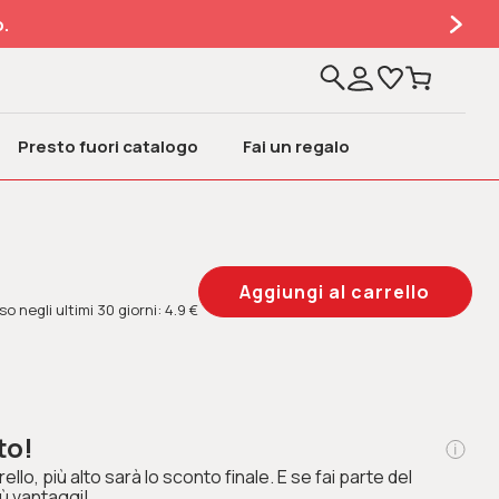
.
Presto fuori catalogo
Fai un regalo
o negli ultimi 30 giorni: 4.9 €
to!
ello, più alto sarà lo sconto finale. E se fai parte del
ù vantaggi!