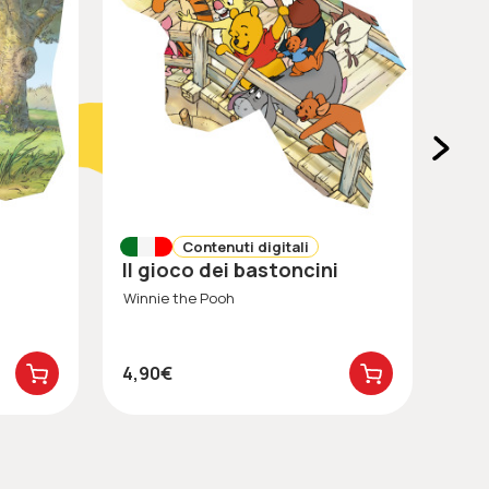
Contenuti digitali
Il gioco dei bastoncini
G
Winnie the Pooh
Winn
4,90€
4,9