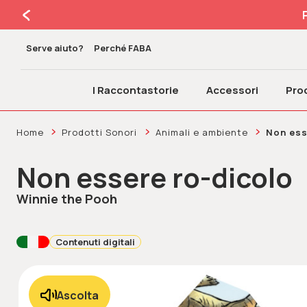
Serve aiuto?
Perché FABA
I Raccontastorie
Accessori
Prod
Home
Prodotti Sonori
Animali e ambiente
Non ess
Non essere ro-dicolo
Winnie the Pooh
Contenuti digitali
Ascolta