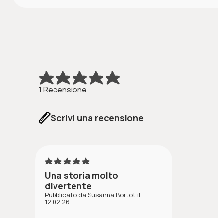
L'ascolto di questo contenuto audio supporta la crescit
Non essere ro-dicolo
1 Recensione
Scrivi una recensione
5
Una storia molto
divertente
Pubblicato da Susanna Bortot il
12.02.26