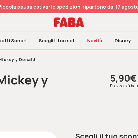
Piccola pausa estiva: le spedizioni ripartono dal 17 agosto
otti Sonori
Scegli il tuo set
Novità
Disney
 Mickey y Donald
 Mickey y
5,90€
Prezzo più bass
Scegli il tuo scon