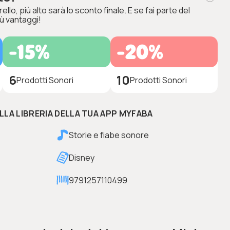
ello, più alto sarà lo sconto finale. E se fai parte del
ù vantaggi!
-15%
-20%
6
10
Prodotti Sonori
Prodotti Sonori
ELLA LIBRERIA DELLA TUA APP MYFABA
Storie e fiabe sonore
Disney
9791257110499