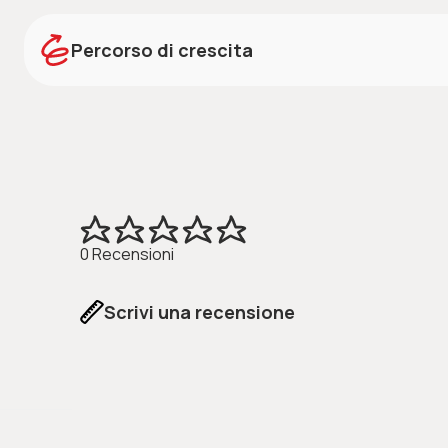
Credits:
Scarica i credits
Percorso di crescita
STORIE
L'ascolto di questo contenuto audio supporta la crescit
La isla del tesoro con Mickey y Donald
0 Recensioni
Scrivi una recensione