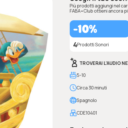
Più prodotti aggiungi nel carr
FABA•Club ottieni ancora pi
-10%
4
Prodotti Sonori
TROVERAI L’AUDIO N
5-10
Circa 30 minuti
Spagnolo
CDE10401