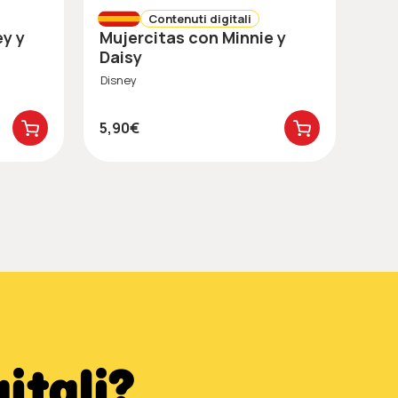
Contenuti digitali
Mujercitas con Minnie y
El
Daisy
Poo
Disney
4,9
5,90€
itali?