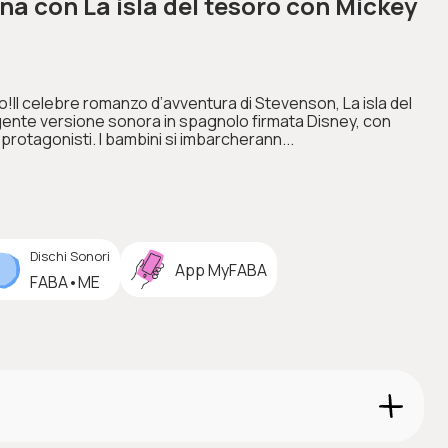
a con La isla del tesoro con Mickey
!Il celebre romanzo d’avventura di Stevenson, La isla del
lgente versione sonora in spagnolo firmata Disney, con
 protagonisti. I bambini si imbarcherann...
Dischi Sonori
App MyFABA
FABA•ME