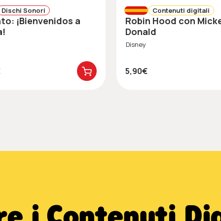
Dischi Sonori
Contenuti digitali
Robin Hood con Mickey y
a!
Donald
Disney
€
5,90€
e i Contenuti Dig