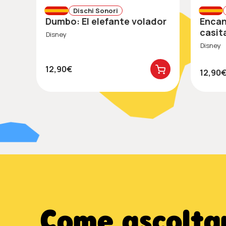
Dischi Sonori
Dumbo: El elefante volador
Encanto: ¡Bienvenidos a
casit
Disney
Disney
12,90€
12,90
Come ascoltar