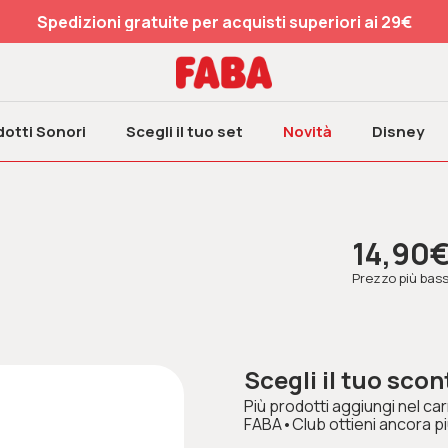
Spedizioni gratuite per acquisti superiori ai 29€
otti Sonori
Scegli il tuo set
Novità
Disney
14,90
Prezzo più basso
Scegli il tuo scon
Più prodotti aggiungi nel carr
FABA•Club ottieni ancora pi