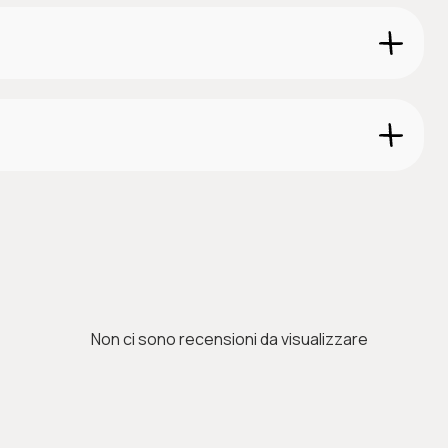
 prodotto.
enuta conferma ordine. Gli ordini effettuati dopo le ore
rdini superiori a 29,00 € sono gratuite, per ordini
Non ci sono recensioni da visualizzare