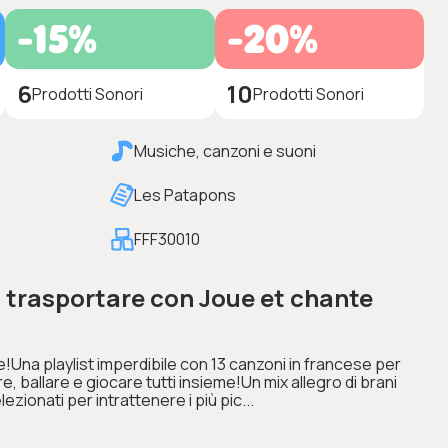
-15%
-20%
6
10
Prodotti Sonori
Prodotti Sonori
Musiche, canzoni e suoni
Les Patapons
FFF30010
i trasportare con Joue et chante
!Una playlist imperdibile con 13 canzoni in francese per
, ballare e giocare tutti insieme!Un mix allegro di brani
lezionati per intrattenere i più pic...