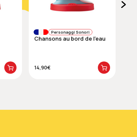
Personaggi Sonori
Chansons au bord de l'eau
C
14,90€
14,