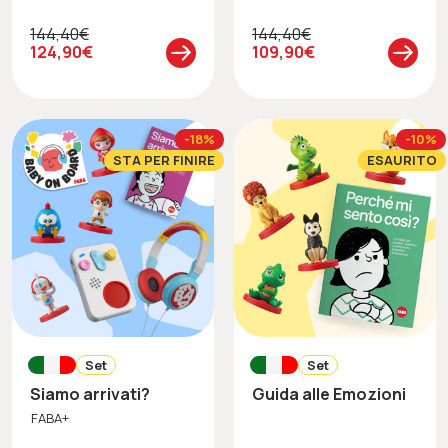
144,40€
144,40€
124,90€
109,90€
-18%
-10%
STA PER FINIRE
ESAURITO
Set
Set
Siamo arrivati?
Guida alle Emozioni
FABA+