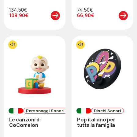
134,50€
74,50€
109,90€
66,90€
Personaggi Sonori
Dischi Sonori
Le canzoni di
Pop italiano per
CoComelon
tutta la famiglia