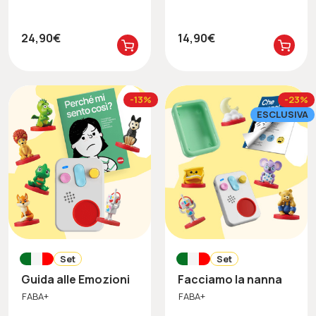
24,90€
14,90€
-13%
-23%
ESCLUSIVA
Set
Set
Guida alle Emozioni
Facciamo la nanna
FABA+
FABA+