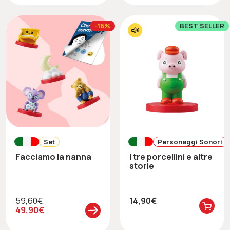
-16%
BEST SELLER
Set
Personaggi Sonori
Facciamo la nanna
I tre porcellini e altre
storie
59,60€
14,90€
49,90€