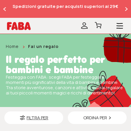
Spedizioni gratuite per acquisti superiori ai 29€
Home
Fai un regalo
Il regalo perfetto per
bambini e bambine
Festeggia con FABA: scegli FABA per festeggiare i
momenti più significativi della vita di bambini e bambine.
Tra storie avventurose, canzoni e attività, potrai regalare
ai tuoi piccoli momenti magici e ricchi di divertimento!
FILTRA PER
ORDINA PER