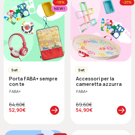
-18%
-21%
NEW!
Set
Set
Porta FABA+ sempre
Accessori per la
con te
cameretta azzurra
FABA+
FABA+
64,60€
69,60€
52,90€
54,90€