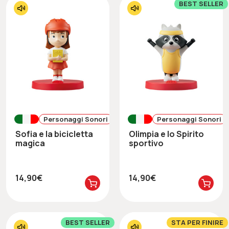
BEST SELLER
Personaggi Sonori
Personaggi Sonori
Sofia e la bicicletta
Olimpia e lo Spirito
magica
sportivo
14,90€
14,90€
BEST SELLER
STA PER FINIRE