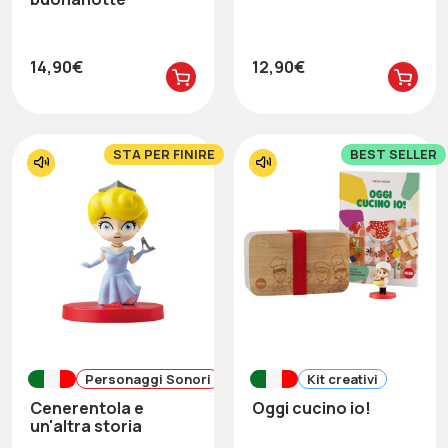
14,90€
12,90€
STA PER FINIRE
BEST SELLER
Personaggi Sonori
Kit creativi
Cenerentola e
Oggi cucino io!
un'altra storia