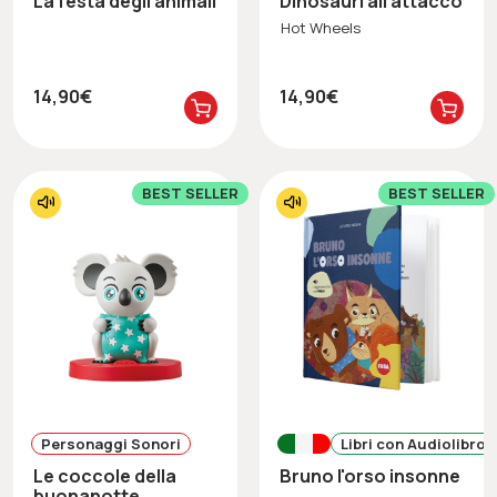
La festa degli animali
Dinosauri all'attacco
Hot Wheels
14,90€
14,90€
BEST SELLER
BEST SELLER
Personaggi Sonori
Libri con Audiolibro
Le coccole della
Bruno l'orso insonne
buonanotte