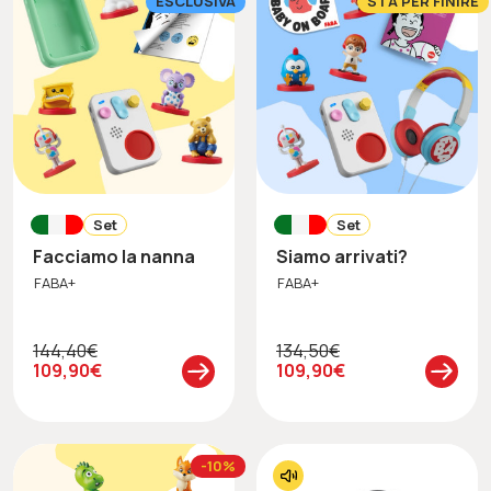
ESCLUSIVA
STA PER FINIRE
Set
Set
Facciamo la nanna
Siamo arrivati?
FABA+
FABA+
144,40€
134,50€
109,90€
109,90€
-10%