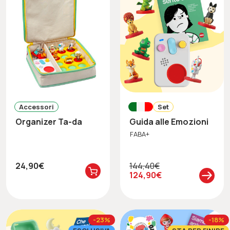
Accessori
Set
Organizer Ta-da
Guida alle Emozioni
FABA+
24,90€
144,40€
124,90€
-23%
-18%