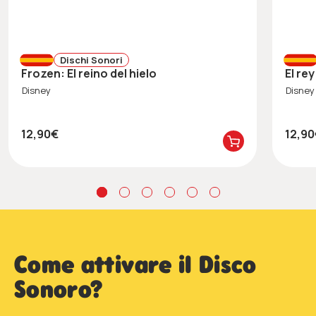
Dischi Sonori
Frozen: El reino del hielo
El re
Disney
Disney
12,90€
12,9
Come attivare il Disco
Sonoro?