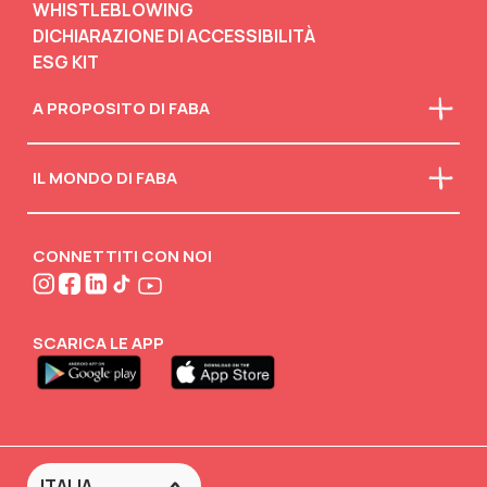
WHISTLEBLOWING
DICHIARAZIONE DI ACCESSIBILITÀ
ESG KIT
A PROPOSITO DI FABA
Chi siamo
IL MONDO DI FABA
La nostra mission
Faba in classe
Scarica il catalogo
Scollegati
Attività creative
CONNETTITI CON NOI
FABA•BLOG
FABA•Club
SCARICA LE APP