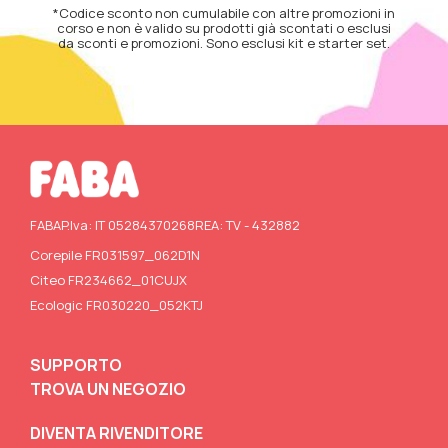
*Codice sconto non cumulabile con altre promozioni in
corso e non è valido su prodotti già scontati o esclusi
da sconti e promozioni. Sono esclusi kit e starter set.
FABA
P.Iva: IT 05284370268
REA: TV - 432882
Corepile FR031597_062D1N
Citeo FR234662_01CUJX
Ecologic FR030220_052KTJ
SUPPORTO
TROVA UN NEGOZIO
DIVENTA RIVENDITORE