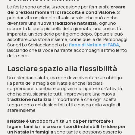
Le feste sono anche un'occasione per fermarsi e
creare
dei preziosi momenti di raccolta e condivisione
. Si
può dar vita un piccolo rituale serale, che può anche
diventare una
nuova tradizione natalizia
: ognuno
racconta la cosa più bella della giornata, una curiosità
imparata, un desiderio per il giorno dopo. Oppure si può
ascoltare una storia insieme, come quelle dei Personaggi
Sonori Lo Schiaccianoci o Le
fiabe di Natale di FABA
,
lasciando che la voce narrante accompagni il ritmo lento
della sera.
Lasciare spazio alla flessibilità
Un calendario aiuta, ma non deve diventare un obbligo.
Fa parte della magia del Natale anche lasciarsi
sorprendere: cambiare programma, ripetere un’attività
che ha entusiasmato tutti, improvvisare una nuova
tradizione natalizia
. L’importante è che ogni scelta
tenga conto dei desideri di tutti e nasca dalla voglia di
stare insieme.
Il
Natale è un'opportunità unica per rafforzare i
legami familiari e creare ricordi indelebili
. Le
idee per
un Natale in famiglia
sono tante e possono essere lo