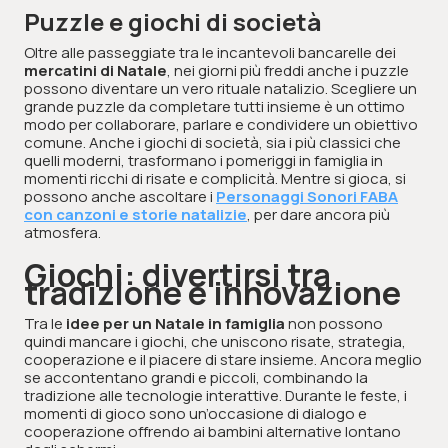
Puzzle e giochi di società
Oltre alle passeggiate tra le incantevoli bancarelle dei
mercatini di Natale
, nei giorni più freddi anche i puzzle
possono diventare un vero rituale natalizio. Scegliere un
grande puzzle da completare tutti insieme è un ottimo
modo per collaborare, parlare e condividere un obiettivo
comune. Anche i giochi di società, sia i più classici che
quelli moderni, trasformano i pomeriggi in famiglia in
momenti ricchi di risate e complicità. Mentre si gioca, si
possono anche ascoltare i
Personaggi Sonori FABA
con canzoni e storie natalizie
, per dare ancora più
atmosfera.
Giochi: divertirsi tra
tradizione e innovazione
Tra le
idee per un Natale in famiglia
non possono
quindi mancare i giochi, che uniscono risate, strategia,
cooperazione e il piacere di stare insieme. Ancora meglio
se accontentano grandi e piccoli, combinando la
tradizione alle tecnologie interattive. Durante le feste, i
momenti di gioco sono un’occasione di dialogo e
cooperazione offrendo ai bambini alternative lontano