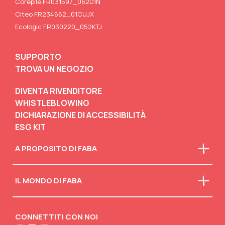
Corepile FR031597_062D1N
Citeo FR234662_01CUJX
Ecologic FR030220_052KTJ
SUPPORTO
TROVA UN NEGOZIO
DIVENTA RIVENDITORE
WHISTLEBLOWING
DICHIARAZIONE DI ACCESSIBILITÀ
ESG KIT
A PROPOSITO DI FABA
Chi siamo
IL MONDO DI FABA
La nostra mission
Faba in classe
Scarica il catalogo
Scollegati
Attività creative
CONNETTITI CON NOI