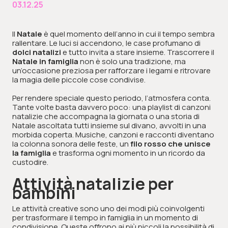
03.12.25
Il
Natale
è quel momento dell’anno in cui il tempo sembra
rallentare. Le luci si accendono, le case profumano di
dolci natalizi
e tutto invita a stare insieme. Trascorrere il
Natale in famiglia
non è solo una tradizione, ma
un’occasione preziosa per rafforzare i legami e ritrovare
la magia delle piccole cose condivise.
Per rendere speciale questo periodo, l’atmosfera conta.
Tante volte basta davvero poco: una playlist di canzoni
natalizie che accompagna la giornata o una storia di
Natale ascoltata tutti insieme sul divano, avvolti in una
morbida coperta. Musiche, canzoni e racconti diventano
la colonna sonora delle feste, un
filo rosso che unisce
la famiglia
e trasforma ogni momento in un ricordo da
custodire.
Attività natalizie per
bambini
Le attività creative sono uno dei modi più coinvolgenti
per trasformare il tempo in famiglia in un momento di
condivisione. Queste offrono ai più piccoli la possibilità di