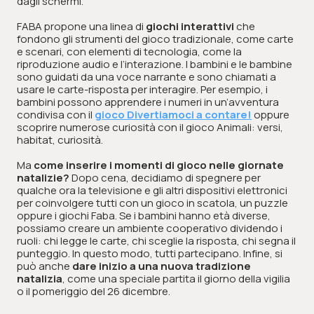
dagli schermi.
FABA propone una linea di
giochi interattivi
che
fondono gli strumenti del gioco tradizionale, come carte
e scenari, con elementi di tecnologia, come la
riproduzione audio e l’interazione. I bambini e le bambine
sono guidati da una voce narrante e sono chiamati a
usare le carte-risposta per interagire. Per esempio, i
bambini possono apprendere i numeri in un’avventura
condivisa con il
gioco Divertiamoci a contare!
oppure
scoprire numerose curiosità con il gioco Animali: versi,
habitat, curiosità.
Ma
come inserire i momenti di gioco nelle giornate
natalizie?
Dopo cena, decidiamo di spegnere per
qualche ora la televisione e gli altri dispositivi elettronici
per coinvolgere tutti con un gioco in scatola, un puzzle
oppure i giochi Faba. Se i bambini hanno età diverse,
possiamo creare un ambiente cooperativo dividendo i
ruoli: chi legge le carte, chi sceglie la risposta, chi segna il
punteggio. In questo modo, tutti partecipano. Infine, si
può anche
dare inizio a una nuova tradizione
natalizia
, come una speciale partita il giorno della vigilia
o il pomeriggio del 26 dicembre.