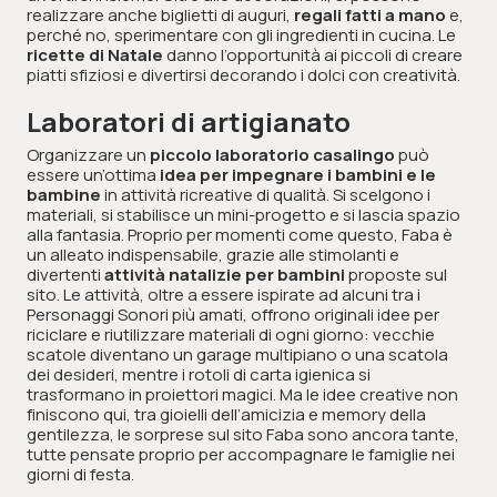
realizzare anche biglietti di auguri,
regali fatti a mano
e,
perché no, sperimentare con gli ingredienti in cucina. Le
ricette di Natale
danno l’opportunità ai piccoli di creare
piatti sfiziosi e divertirsi decorando i dolci con creatività.
Laboratori di artigianato
Organizzare un
piccolo laboratorio casalingo
può
essere un’ottima
idea per impegnare i bambini e le
bambine
in attività ricreative di qualità. Si scelgono i
materiali, si stabilisce un mini-progetto e si lascia spazio
alla fantasia. Proprio per momenti come questo, Faba è
un alleato indispensabile, grazie alle stimolanti e
divertenti
attività natalizie per bambini
proposte sul
sito. Le attività, oltre a essere ispirate ad alcuni tra i
Personaggi Sonori più amati, offrono originali idee per
riciclare e riutilizzare materiali di ogni giorno: vecchie
scatole diventano un garage multipiano o una scatola
dei desideri, mentre i rotoli di carta igienica si
trasformano in proiettori magici. Ma le idee creative non
finiscono qui, tra gioielli dell’amicizia e memory della
gentilezza, le sorprese sul sito Faba sono ancora tante,
tutte pensate proprio per accompagnare le famiglie nei
giorni di festa.