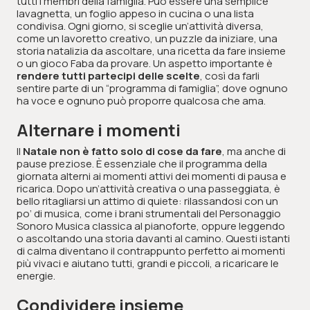
tutti i membri della famiglia. Può essere una semplice
lavagnetta, un foglio appeso in cucina o una lista
condivisa. Ogni giorno, si sceglie un’attività diversa,
come un lavoretto creativo, un puzzle da iniziare, una
storia natalizia da ascoltare, una ricetta da fare insieme
o un gioco Faba da provare. Un aspetto importante è
rendere tutti partecipi delle scelte
, così da farli
sentire parte di un “programma di famiglia”, dove ognuno
ha voce e ognuno può proporre qualcosa che ama.
Alternare i momenti
Il
Natale non è fatto solo di cose da fare
, ma anche di
pause preziose. È essenziale che il programma della
giornata alterni ai momenti attivi dei momenti di pausa e
ricarica. Dopo un’attività creativa o una passeggiata, è
bello ritagliarsi un attimo di quiete: rilassandosi con un
po’ di musica, come i brani strumentali del Personaggio
Sonoro Musica classica al pianoforte, oppure leggendo
o ascoltando una storia davanti al camino. Questi istanti
di calma diventano il contrappunto perfetto ai momenti
più vivaci e aiutano tutti, grandi e piccoli, a ricaricare le
energie.
Condividere insieme