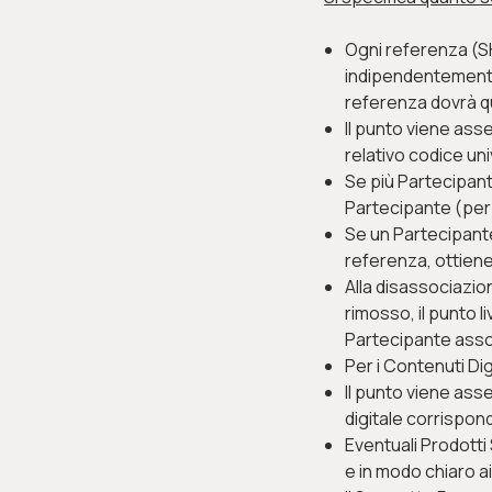
Ogni referenza (SK
indipendentemente 
referenza dovrà qu
Il punto viene ass
relativo codice un
Se più Partecipant
Partecipante (per d
Se un Partecipante
referenza, ottiene
Alla disassociazion
rimosso, il punto 
Partecipante asso
Per i Contenuti Dig
Il punto viene as
digitale corrispon
Eventuali Prodotti
e in modo chiaro a