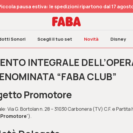
Piccola pausa estiva: le spedizioni ripartono dal 17 agosto
otti Sonori
Scegli il tuo set
Novità
Disney
ENTO INTEGRALE
DELL’OPER
DENOMINATA
“FABA CLUB”
ggetto Promotore
gale: Via G. Bortolan n. 28 – 31030 Carbonera (TV) C.F. e Partita
 Promotore
”).