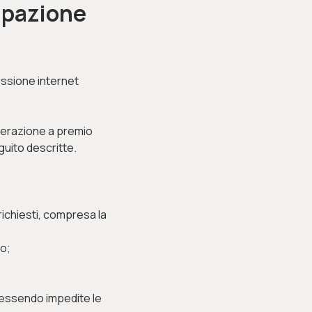
cipazione
essione internet
Operazione a premio
guito descritte.
i richiesti, compresa la
o;
 essendo impedite le