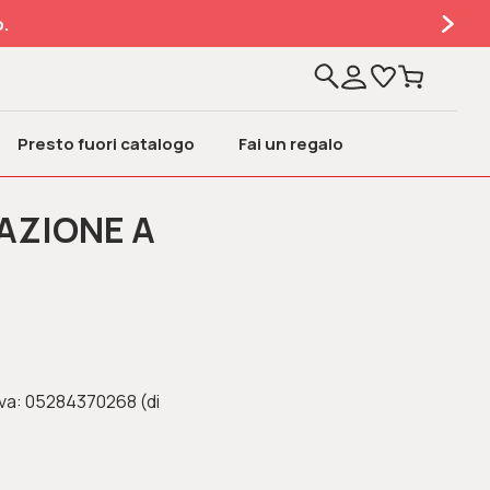
.
Presto fuori catalogo
Fai un regalo
AZIONE A
 Iva: 05284370268 (di