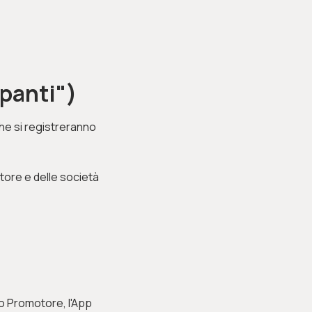
ipanti")
 che si registreranno
tore e delle società
to Promotore, l'App