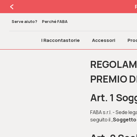
Serve aiuto?
Perché FABA
I Raccontastorie
Accessori
Prod
REGOLAM
PREMIO 
Art. 1 So
FABA s.r.l. - Sede le
seguito il „
Soggetto