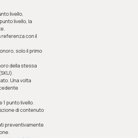
to livello,
nto livello, la
te.
 referenza con il
onoro, solo il primo
noro della stessa
(SKU).
iato. Una volta
ecedente
1 punto livello.
azione di contenuto
cati preventivamente
ione.