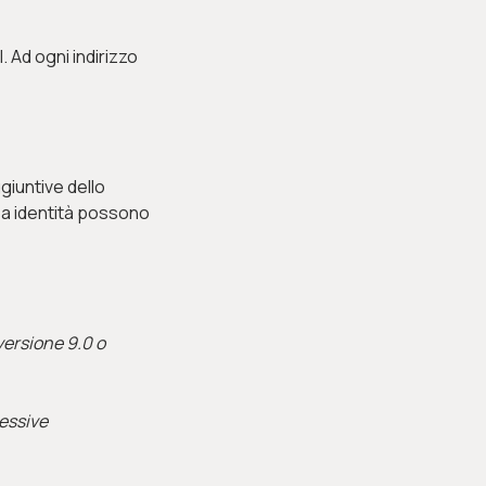
 Ad ogni indirizzo
giuntive dello
sa identità possono
versione 9.0 o
essive