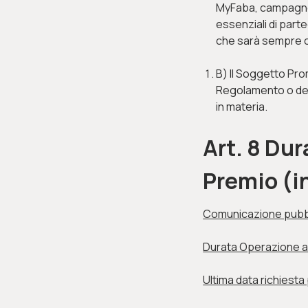
MyFaba, campagne s
essenziali di part
che sarà sempre co
B) Il Soggetto Pro
Regolamento o dei 
in materia.
Art. 8 Du
Premio (i
Comunicazione pubbl
Durata Operazione a
Ultima data richiesta