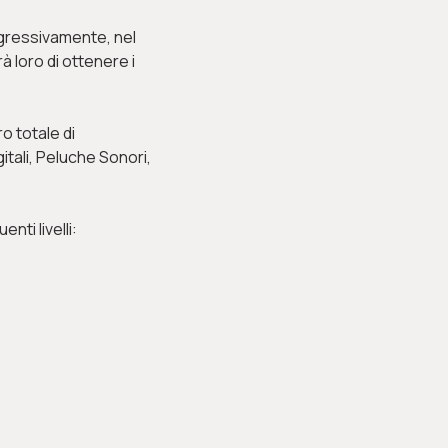
ogressivamente, nel
 loro di ottenere i
o totale di
tali, Peluche Sonori,
nti livelli: