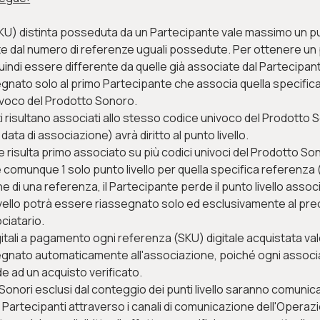
U) distinta posseduta da un Partecipante vale massimo un pun
dal numero di referenze uguali possedute. Per ottenere un pu
indi essere differente da quelle già associate dal Partecipan
egnato solo al primo Partecipante che associa quella specifica
ivoco del Prodotto Sonoro.
i risultano associati allo stesso codice univoco del Prodotto S
ata di associazione) avrà diritto al punto livello.
 risulta primo associato su più codici univoci del Prodotto So
 comunque 1 solo punto livello per quella specifica referenza 
e di una referenza, il Partecipante perde il punto livello assoc
livello potrà essere riassegnato solo ed esclusivamente al pr
ciatario.
itali a pagamento ogni referenza (SKU) digitale acquistata vale 
segnato automaticamente all'associazione, poiché ogni associ
de ad un acquisto verificato.
 Sonori esclusi dal conteggio dei punti livello saranno comuni
i Partecipanti attraverso i canali di comunicazione dell'Operaz