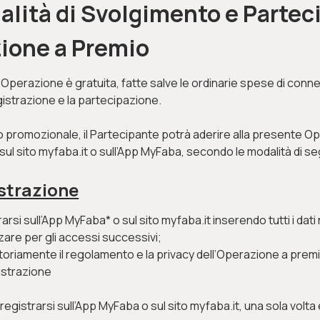
dalità di Svolgimento e Parte
zione a Premio
’Operazione è gratuita, fatte salve le ordinarie spese di conn
gistrazione e la partecipazione.
do promozionale, il Partecipante potrà aderire alla presente 
sul sito myfaba.it o sull’App MyFaba, secondo le modalità di se
istrazione
rarsi
sull’App MyFaba*
o sul sito myfaba.it inserendo
tutti i dat
zare per gli accessi successivi;
oriamente il regolamento e la privacy dell’Operazione a premi
istrazione
 registrarsi
sull’App MyFaba
o sul sito myfaba.it
,
una sola volta