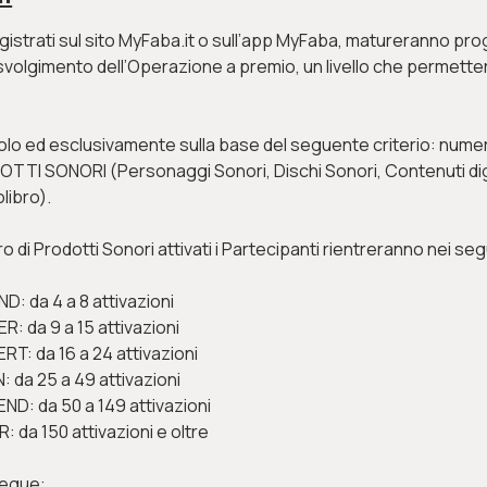
gistrati sul sito MyFaba.it o sull’app MyFaba, matureranno pr
svolgimento dell’Operazione a premio, un livello che permetterà
o solo ed esclusivamente sulla base del seguente criterio: numer
TTI SONORI (Personaggi Sonori, Dischi Sonori, Contenuti digi
olibro).
 di Prodotti Sonori attivati i Partecipanti rientreranno nei segue
D: da 4 a 8 attivazioni
: da 9 a 15 attivazioni
T: da 16 a 24 attivazioni
 da 25 a 49 attivazioni
D: da 50 a 149 attivazioni
 da 150 attivazioni e oltre
segue: