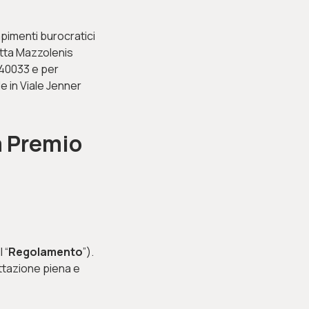
mpimenti burocratici
Ditta Mazzolenis
440033 e per
e in Viale Jenner
a Premio
 “
Regolamento
”).
ettazione piena e