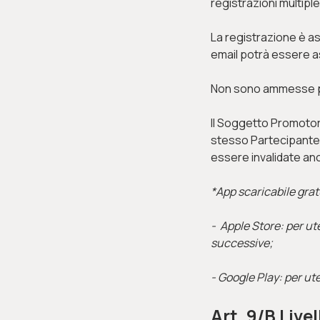
registrazioni multiple
La registrazione è a
email potrà essere 
Non sono ammesse più 
Il Soggetto Promotore
stesso Partecipante.
essere invalidate an
*App scaricabile grat
- Apple Store: per u
successive;
- Google Play: per u
Art. 9/B
Livel