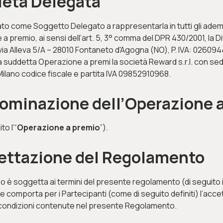
cietà Delegata
duato come Soggetto Delegato a rappresentarla in tutti gli ade
e a premio, ai sensi dell’art. 5, 3° comma del DPR 430/2001, la 
via Alleva 5/A – 28010 Fontaneto d'Agogna (NO), P. IVA: 02609
a suddetta Operazione a premi la società Reward s.r.l. con sed
ilano codice fiscale e partita IVA 09852910968.
nominazione dell’Operazione 
o l’“
Operazione a premio
”).
cettazione del Regolamento
 è soggetta ai termini del presente regolamento (di seguito il
 comporta per i Partecipanti (come di seguito definiti) l’acc
 condizioni contenute nel presente Regolamento.