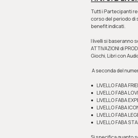
Tutti i
Partecipanti re
corso del periodo di 
benefit indicati.
I livelli si baserann
ATTIVAZIONI di PRODO
Giochi, Libri con Audi
A seconda del
numero
LIVELLO FABA FRIEN
LIVELLO FABA LOVER
LIVELLO FABA EXPER
LIVELLO FABA ICON:
LIVELLO FABA LEGEN
LIVELLO FABA STAR:
Si specifica quanto 