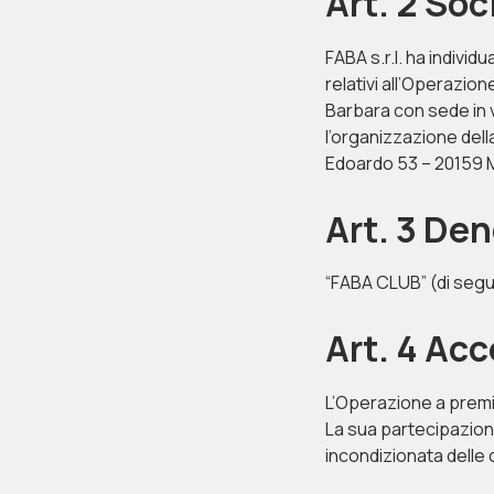
Art. 2 So
FABA s.r.l. ha indivi
relativi all’Operazion
Barbara con sede in 
l’organizzazione dell
Edoardo 53 – 20159 M
Art. 3 De
“FABA CLUB” (di seguit
Art. 4 Ac
L’Operazione a premio
La sua partecipazione
incondizionata delle