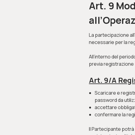
Art. 9 Mo
all’Opera
La partecipazione all
necessarie per la re
All’interno del perio
previa registrazione 
Art. 9/A Reg
Scaricare
e regist
password da utiliz
accettare obbligat
confermare la reg
Il Partecipante potrà