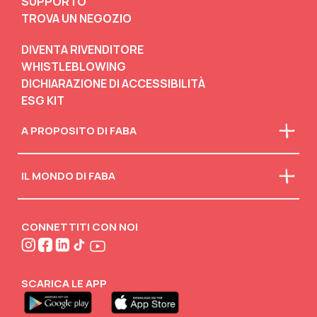
SUPPORTO
TROVA UN NEGOZIO
DIVENTA RIVENDITORE
WHISTLEBLOWING
DICHIARAZIONE DI ACCESSIBILITÀ
ESG KIT
A PROPOSITO DI FABA
Chi siamo
IL MONDO DI FABA
La nostra mission
Faba in classe
Scarica il catalogo
Scollegati
Attività creative
CONNETTITI CON NOI
FABA•BLOG
FABA•Club
SCARICA LE APP