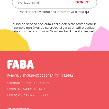
Per prendere visione dell'informativa clicca
qui.
*Codice sconto non cumulabile con altre promozioni in
corso e non è valido su prodotti già scontati o esclusi
da sconti e promozioni. Sono esclusi kit e starter set.
FABA
P.Iva: IT 05284370268
REA: TV - 432882
Corepile FR031597_062D1N
Citeo FR234662_01CUJX
Ecologic FR030220_052KTJ