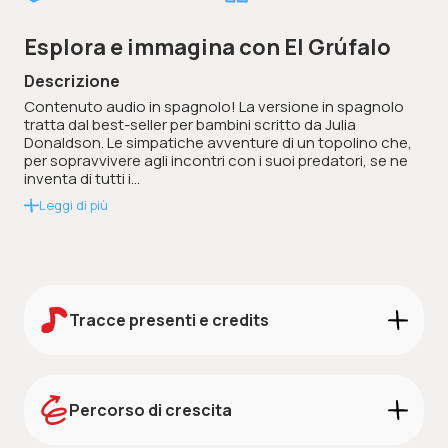
Esplora e immagina con El Grúfalo
Descrizione
Contenuto audio in spagnolo! La versione in spagnolo
tratta dal best-seller per bambini scritto da Julia
Donaldson. Le simpatiche avventure di un topolino che,
per sopravvivere agli incontri con i suoi predatori, se ne
inventa di tutti i...
Leggi di più
Tracce presenti e credits
Credits:
Scarica i credits
Percorso di crescita
STORIE