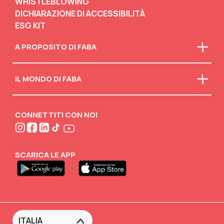
WHISTLEBLOWING
DICHIARAZIONE DI ACCESSIBILITÀ
ESG KIT
A PROPOSITO DI FABA
Chi siamo
IL MONDO DI FABA
La nostra mission
Faba in classe
Scarica il catalogo
Scollegati
Attività creative
CONNETTITI CON NOI
FABA•BLOG
FABA•Club
SCARICA LE APP