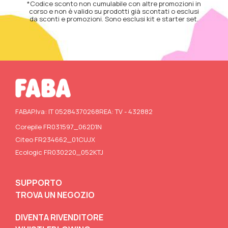
*Codice sconto non cumulabile con altre promozioni in
corso e non è valido su prodotti già scontati o esclusi
da sconti e promozioni. Sono esclusi kit e starter set.
FABA
P.Iva: IT 05284370268
REA: TV - 432882
Corepile FR031597_062D1N
Citeo FR234662_01CUJX
Ecologic FR030220_052KTJ
SUPPORTO
TROVA UN NEGOZIO
DIVENTA RIVENDITORE