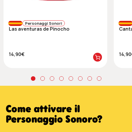
Personaggi Sonori
Las aventuras de Pinocho
Cant
14,90€
14,9
Come attivare il
Personaggio Sonoro?