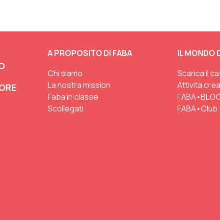
A PROPOSITO DI FABA
IL MONDO D
O
Chi siamo
Scarica il c
La nostra mission
Attività cre
TORE
Faba in classe
FABA•BLO
Scollegati
FABA•Club