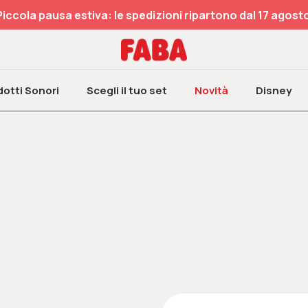
Piccola pausa estiva: le spedizioni ripartono dal 17 agosto
otti Sonori
Scegli il tuo set
Novità
Disney