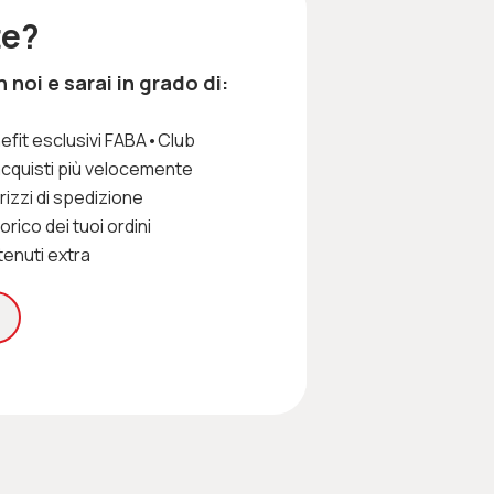
te?
noi e sarai in grado di:
efit esclusivi FABA•Club
acquisti più velocemente
irizzi di spedizione
rico dei tuoi ordini
enuti extra