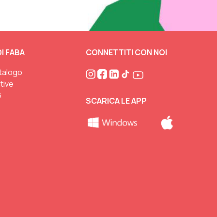
I FABA
CONNETTITI CON NOI
atalogo
ative
G
SCARICA LE APP