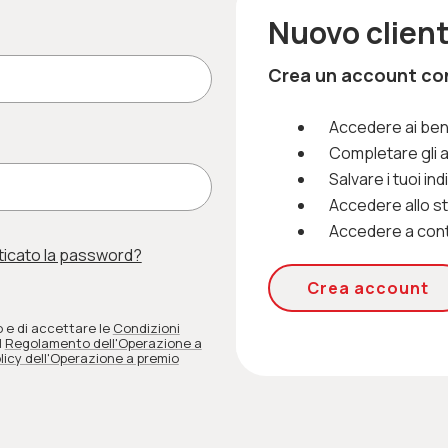
Nuovo clien
Crea un account con 
Accedere ai ben
Completare gli 
Salvare i tuoi ind
Accedere allo sto
Accedere a cont
ticato la password?
Crea account
o e di accettare le
Condizioni
l
Regolamento dell'Operazione a
licy dell'Operazione a premio