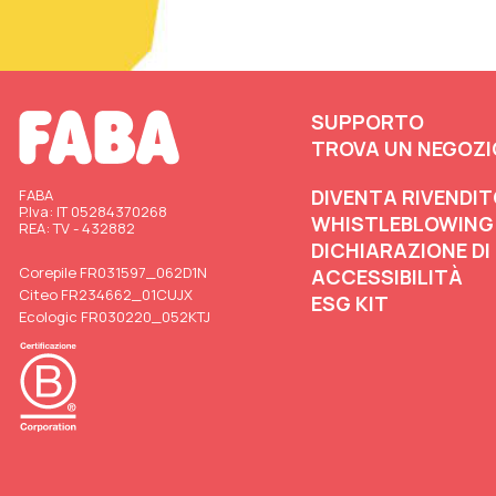
SUPPORTO
TROVA UN NEGOZI
DIVENTA RIVENDI
FABA
P.Iva: IT 05284370268
WHISTLEBLOWING
REA: TV - 432882
DICHIARAZIONE DI
Corepile FR031597_062D1N
ACCESSIBILITÀ
Citeo FR234662_01CUJX
ESG KIT
Ecologic FR030220_052KTJ