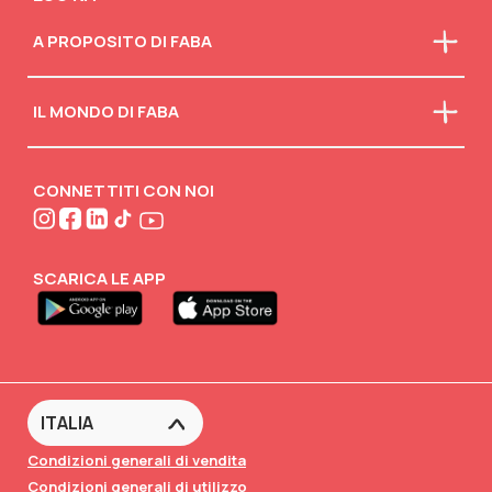
A PROPOSITO DI FABA
Chi siamo
IL MONDO DI FABA
La nostra mission
Faba in classe
Scarica il catalogo
Scollegati
Attività creative
CONNETTITI CON NOI
FABA•BLOG
FABA•Club
SCARICA LE APP
Condizioni generali di vendita
Condizioni generali di utilizzo