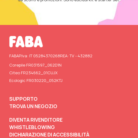
FABA
P.Iva: IT 05284370268
REA: TV - 432882
Corepile FR031597_062D1N
Citeo FR234662_01CUJX
Ecologic FR030220_052KTJ
SUPPORTO
TROVA UN NEGOZIO
DIVENTA RIVENDITORE
WHISTLEBLOWING
DICHIARAZIONE DI ACCESSIBILITÀ