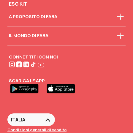
ESG KIT
A PROPOSITO DI FABA
Chi siamo
IL MONDO DI FABA
La nostra mission
Faba in classe
Scarica il catalogo
Scollegati
Attività creative
CONNETTITI CON NOI
FABA•BLOG
FABA•Club
SCARICA LE APP
Condizioni generali di vendita