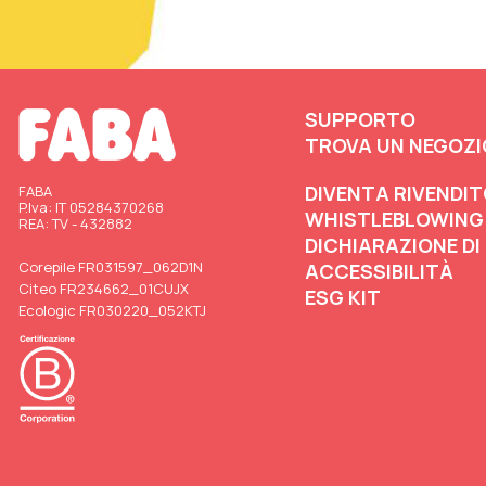
SUPPORTO
TROVA UN NEGOZI
DIVENTA RIVENDI
FABA
P.Iva: IT 05284370268
WHISTLEBLOWING
REA: TV - 432882
DICHIARAZIONE DI
Corepile FR031597_062D1N
ACCESSIBILITÀ
Citeo FR234662_01CUJX
ESG KIT
Ecologic FR030220_052KTJ