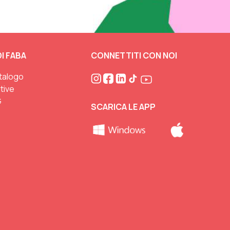
I FABA
CONNETTITI CON NOI
atalogo
ative
G
SCARICA LE APP