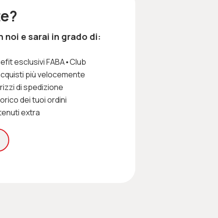
te?
noi e sarai in grado di:
efit esclusivi FABA•Club
acquisti più velocemente
irizzi di spedizione
rico dei tuoi ordini
enuti extra