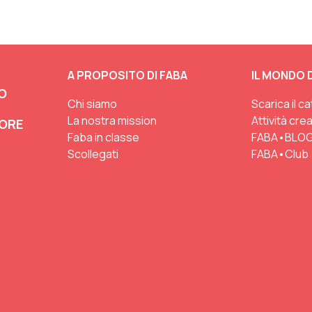
A PROPOSITO DI FABA
IL MONDO D
O
Chi siamo
Scarica il c
La nostra mission
Attività cre
TORE
Faba in classe
FABA•BLO
Scollegati
FABA•Club