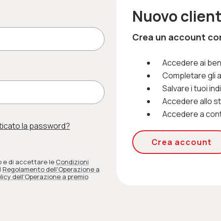
Nuovo clien
Crea un account con 
Accedere ai ben
Completare gli 
Salvare i tuoi ind
Accedere allo sto
Accedere a cont
ticato la password?
Crea account
o e di accettare le
Condizioni
l
Regolamento dell'Operazione a
licy dell'Operazione a premio