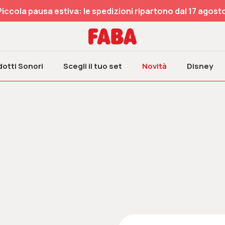
Piccola pausa estiva: le spedizioni ripartono dal 17 agosto
otti Sonori
Scegli il tuo set
Novità
Disney